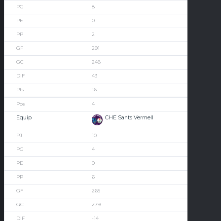
8
0
2
291
248
43
16
4
CHE Sants Vermell
10
4
0
6
265
279
-14