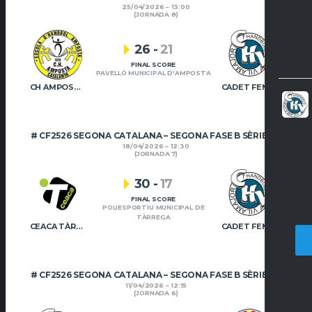
25/04/2026
13:00
(JORNADA 8)
26
-
21
FINAL SCORE
PAVELLÓ MUNICIPAL D'AMPOSTA
CH AMPOSTA – CADET FEMENÍ
CADET FEMENÍ – CH VILAMAJOR
# CF2526 SEGONA CATALANA – SEGONA FASE B SÈRIE A-1
18/04/2026
12:30
(JORNADA 7)
30
-
17
FINAL SCORE
POLIESPORTIU MUNICIPAL DE
TÀRREGA
CEACA TÀRREGA – CADET FEMENÍ VERD
CADET FEMENÍ – CH VILAMAJOR
# CF2526 SEGONA CATALANA – SEGONA FASE B SÈRIE A-1
11/04/2026
12:15
(JORNADA 6)