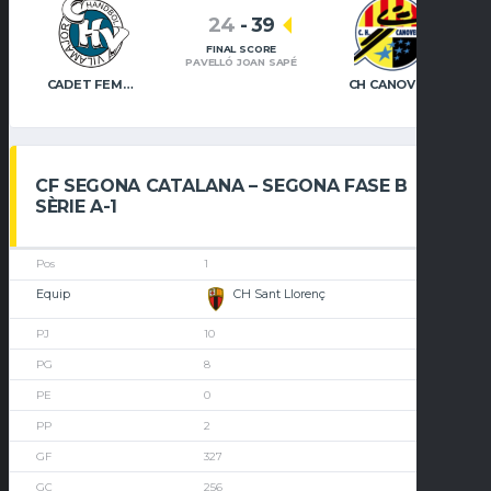
24
-
39
FINAL SCORE
PAVELLÓ JOAN SAPÉ
CADET FEMENÍ – CH VILAMAJOR
CH CANOVELLES – CADET FEMENÍ
CF SEGONA CATALANA – SEGONA FASE B
SÈRIE A-1
1
CH Sant Llorenç
10
8
0
2
327
256