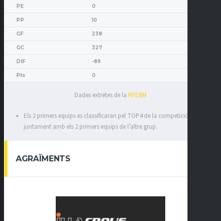
0
10
238
327
-89
0
Dades extretes de la
RFEBM
Els 2 primers equips es classificaran pel TOP4 de la competició
juntament amb els 2 primers equips de l’altre grup.
AGRAÏMENTS