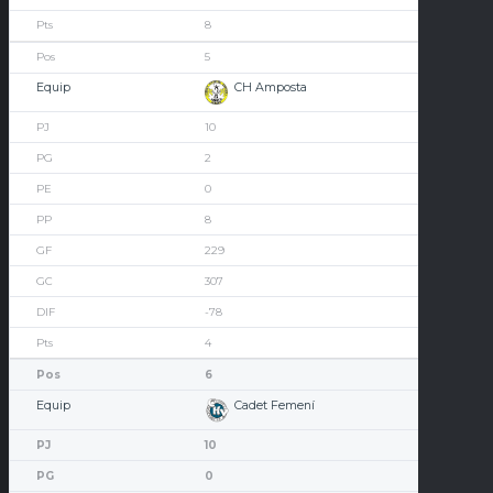
8
5
CH Amposta
10
2
0
8
229
307
-78
4
6
Cadet Femení
10
0