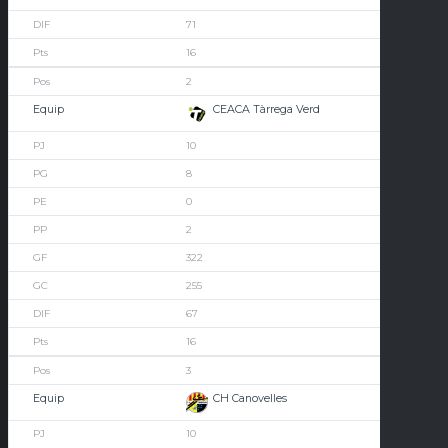
71
16
2
CEACA Tàrrega Verd
10
8
0
2
322
255
67
16
3
CH Canovelles
10