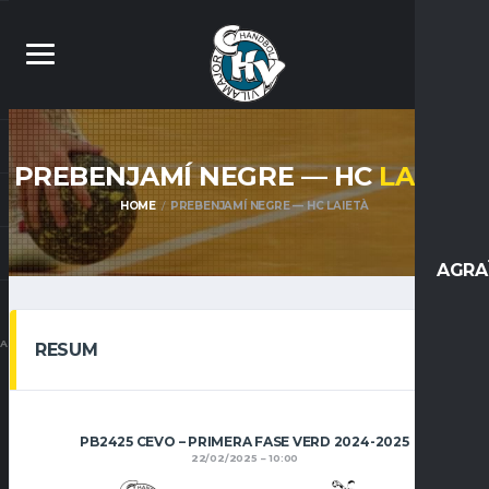
PREBENJAMÍ NEGRE — HC
LAIETÀ
HOME
PREBENJAMÍ NEGRE — HC LAIETÀ
AGRA
CAT
RESUM
PB2425 CEVO – PRIMERA FASE VERD 2024-2025
22/02/2025
10:00