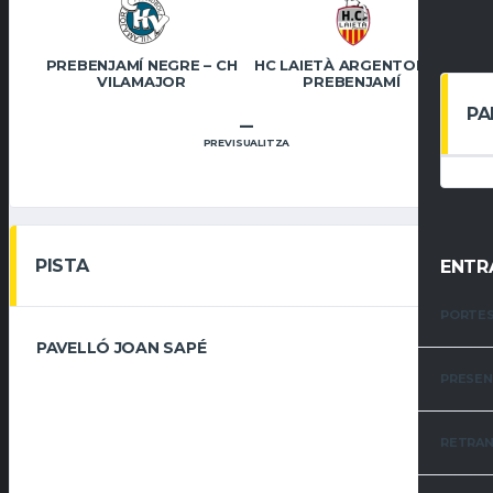
PREBENJAMÍ NEGRE – CH
HC LAIETÀ ARGENTONA –
VILAMAJOR
PREBENJAMÍ
PA
–
PREVISUALITZA
PISTA
ENTR
PORTES
PAVELLÓ JOAN SAPÉ
PRESEN
RETRANS