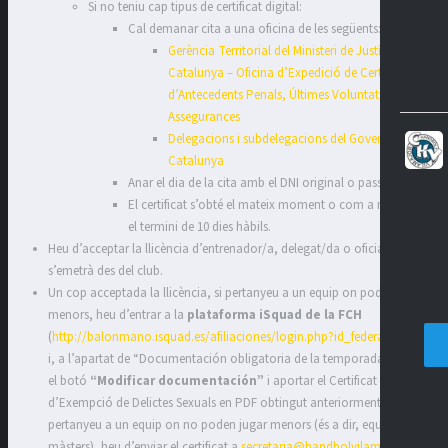
Si no teniu cap tipus de certificat digital:
Cal demanar cita a una oficina de les següents:
Gerència Territorial del Ministeri de Justícia a
Catalunya – Oficina d’Expedició de Certificats
d’Antecedents Penals, Últimes Voluntats i
Assegurances
Delegacions i subdelegacions del Govern a
Catalunya
Anar el dia de la cita amb el DNI original o passaport.
El certificat s’obté el mateix moment o com a màxim en
el termini de 10 dies hàbils.
Heu d’acceptar la llicència d’entrenador/a, delegat/da o oficial que
s’emetrà des del club.
Un cop acceptada la llicència, si pertanyeu a un equip on poden jugar
menors, heu d’entrar a la
plataforma iSquad de la FCH
(
http://balonmano.isquad.es/afiliaciones/login.php?id_federacion=cat
)
i, a l’apartat de “Documentación obligatoria de la temporada”, apretar
el botó
“Modificar documentación”
i aportar el Certificat
d’Exempció de Delictes Sexuals en PDF obtingut anteriorment. Si
pertanyeu a un equip on no poden jugar menors (és a dir, equips
màsters), heu d’enviar el certificat a
secretaria@handbolvilamajor.cat
.