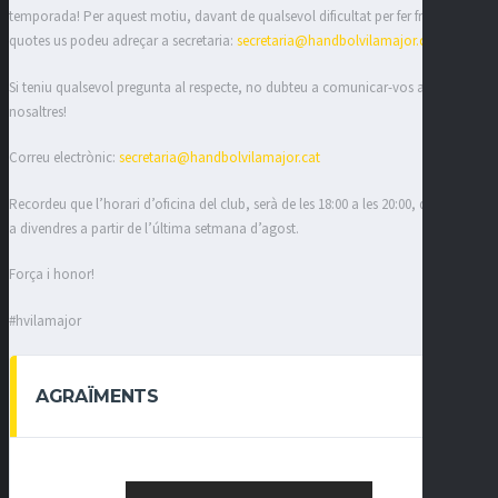
temporada! Per aquest motiu, davant de qualsevol dificultat per fer front a les
quotes us podeu adreçar a secretaria:
secretaria@handbolvilamajor.cat
Si teniu qualsevol pregunta al respecte, no dubteu a comunicar-vos amb
nosaltres!
Correu electrònic:
secretaria@handbolvilamajor.cat
Recordeu que l’horari d’oficina del club, serà de les 18:00 a les 20:00, de dimarts
a divendres a partir de l’última setmana d’agost.
Força i honor!
#hvilamajor
AGRAÏMENTS