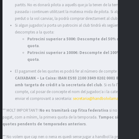
partits. No es donarà pilota a aquells que ja la tenen de la temporada
passada i continuen utilitzant la mateixa mida de pilota. Si algú l’ha
perdut o la vol canviar, la podrà comprar directament al club.
Si algun jugador/a porta un patrocini al club tindrà els següents
descomptes a la quota:
Patrocini superior a 500€: Descompte del 50% de la
quota
.
Patrocini superior a 1000€: Descompte del 100% de la
quota
.
El pagament de les quotes es podrà fer al número de compte
CAIXABANK – La Caixa: IBAN ES93 2100 3849 0202 0001 8623
o bé
amb targeta de crèdit a la secretaria del club
. Si es fa l’ingrés al
compte, cal posar de concepte el nom del jugador/a i la categoria i
enviar el comprovant a secretaria:
secretaria@handbolvilamajor.cat
** MOLT IMPORTANT!
No es tramitarà cap fitxa federativa
si no s’ha
pagat, com a mínim, la primera quota de la temporada.
Tampoc si hi ha
quotes pendents de temporades anteriors
.
** No volem que cap nen o nena es quedi sense jugar a handbol la propera