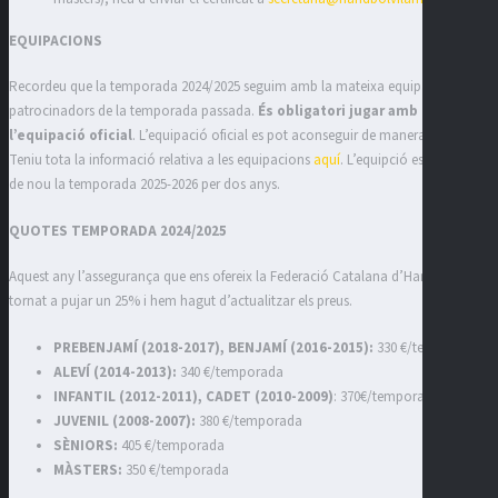
EQUIPACIONS
Recordeu que la temporada 2024/2025 seguim amb la mateixa equipació i
patrocinadors de la temporada passada.
És obligatori jugar amb
l’equipació oficial
. L’equipació oficial es pot aconseguir de manera online.
Teniu tota la informació relativa a les equipacions
aquí
. L’equipció es canviarà
de nou la temporada 2025-2026 per dos anys.
QUOTES TEMPORADA 2024/2025
Aquest any l’assegurança que ens ofereix la Federació Catalana d’Handbol ha
tornat a pujar un 25% i hem hagut d’actualitzar els preus.
PREBENJAMÍ (2018-2017), BENJAMÍ (2016-2015):
330 €/temporada
ALEVÍ (2014-2013)
:
340 €/temporada
INFANTIL (2012-2011), CADET (2010-2009)
: 370€/temporada
JUVENIL (2008-2007):
380 €/temporada
SÈNIORS:
405 €/temporada
MÀSTERS:
350 €/temporada