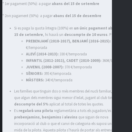
* 1er pagament (50%): a pagar
abans del 15 de setembre
* 2on pagament (50%): a pagar
abans del 15 de
desembre
Si es paga la quota íntegra (100%) en
un únic pagament abans del
15 de setembre
, hi haurà un
descompte de 10 euros
. Per tant:
PREBENJAMÍ (2018-2017), BENJAMÍ (2016-2015):
320
€/temporada
ALEVÍ (2014-2013)
:
330 €/temporada
INFANTIL (2012-2011), CADET (2010-2009)
:
360€/temporada
JUVENIL (2008-2007):
370 €/temporada
SÈNIORS:
395 €/temporada
MÀSTERS:
340 €/temporada
Les famílies que tinguin dos o més membres del nucli familiar, sempre
que algun dels membres sigui menor d’edat, jugant al club tindran un
descompte del 5%
aplicat al total de totes les quotes.
Es
regalarà una pilota
reglamentària a tots els jugadors/es
prebenjamins, benjamins i alevins
que siguin de nova
incorporació al club o que el canvi de categoria els suposi un canvi a la
mida de la pilota. Aquesta pilota s’haurà de portar als entrenaments i als